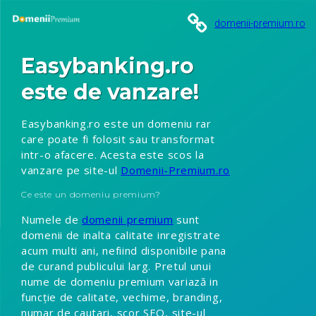
domenii-premium.ro
Easybanking.ro
este de vanzare!
Easybanking.ro este un domeniu rar
care poate fi folosit sau transformat
intr-o afacere. Acesta este scos la
vanzare pe site-ul
Domenii-Premium.ro
Ce este un domeniu premium?
Numele de
domenii premium
sunt
domenii de inalta calitate inregistrate
acum multi ani, nefiind disponibile pana
de curand publicului larg. Pretul unui
nume de domeniu premium variază in
funcție de calitate, vechime, branding,
numar de cautari, scor SEO, site-ul